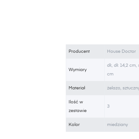
Producent
House Doctor
dł:, dł: 14,2 cm,
Wymiary
cm
Materiał
żelazo, sztucz
Ilość w
3
zestawie
Kolor
miedziany