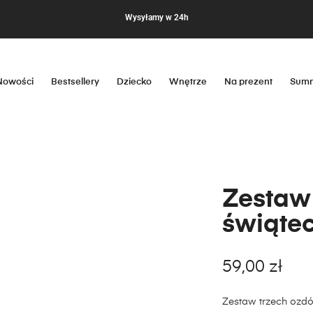
Wysyłamy w 24h
Nowości
Bestsellery
Dziecko
Wnętrze
Na prezent
Summ
Zestaw
świąte
59,00
zł
Zestaw trzech ozdó