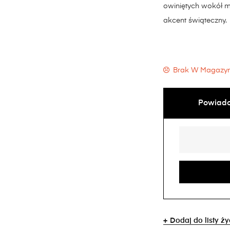
owiniętych wokół m
akcent świąteczny.
Brak W Magazyn
Powiado
Dodaj do listy ż