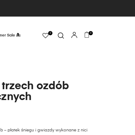
0
0
er Sale 🏝
 trzech ozdób
cznych
b – płatek śniegu i gwiazdy wykonane z nici