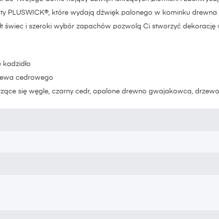
oty PLUSWICK®, które wydają dźwięk palonego w kominku drewna 
łt świec i szeroki wybór zapachów pozwolą Ci stworzyć dekorację
e kadzidło
drzewa cedrowego
żarzące się węgle, czarny cedr, opalone drewno gwajakowca, drzewo