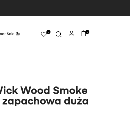
0
0
er Sale 🏝
ick Wood Smoke
 zapachowa duża