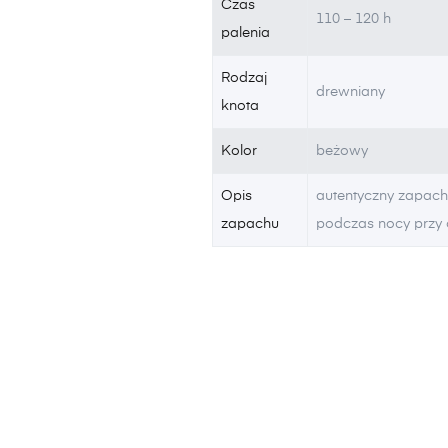
Czas
110 – 120 h
palenia
Rodzaj
drewniany
knota
Kolor
beżowy
Opis
autentyczny zapach
zapachu
podczas nocy przy 