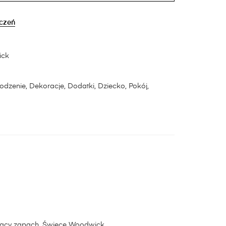
yczeń
ck
odzenie
,
Dekoracje
,
Dodatki
,
Dziecko
,
Pokój
,
jący zapach. Świece Woodwick