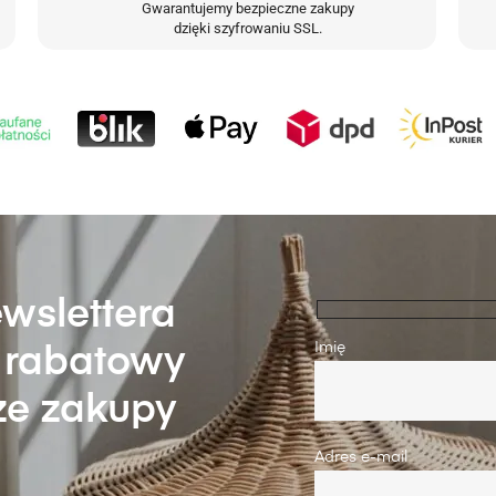
Gwarantujemy bezpieczne zakupy
dzięki szyfrowaniu SSL.
ewslettera
Imię
n rabatowy
ze zakupy
Adres e-mail