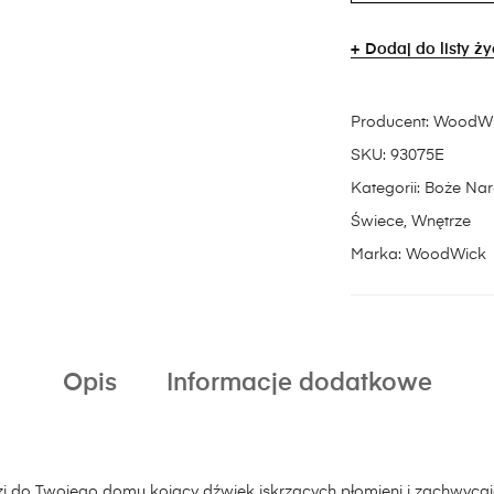
Dodaj do listy ż
Producent:
WoodWi
SKU:
93075E
Kategorii:
Boże Nar
Świece
,
Wnętrze
Marka:
WoodWick
Opis
Informacje dodatkowe
do Twojego domu kojący dźwięk iskrzących płomieni i zachwyca