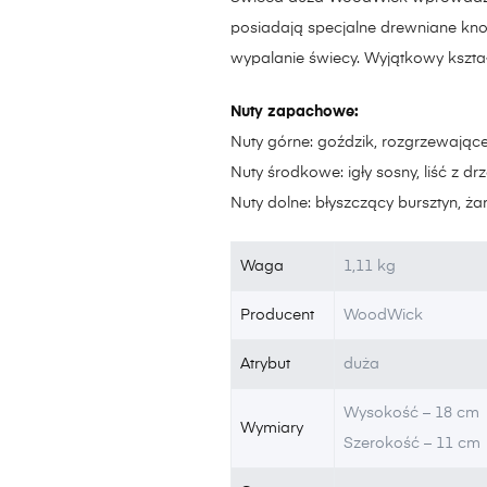
posiadają specjalne drewniane kn
wypalanie świecy. Wyjątkowy kszta
Nuty zapachowe:
Nuty górne: goździk, rozgrzewając
Nuty środkowe: igły sosny, liść z 
Nuty dolne: błyszczący bursztyn, 
Waga
1,11 kg
Producent
WoodWick
Atrybut
duża
Wysokość – 18 cm
Wymiary
Szerokość – 11 cm