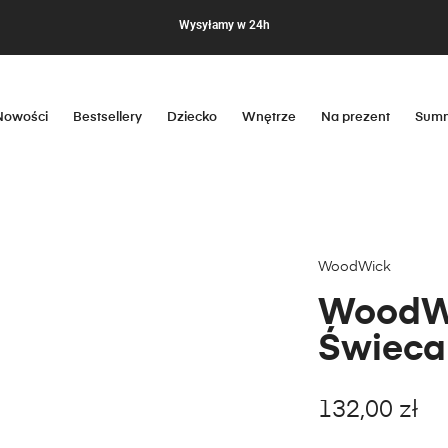
Wysyłamy w 24h
Nowości
Bestsellery
Dziecko
Wnętrze
Na prezent
Summ
WoodWick
WoodW
Świeca
132,00
zł