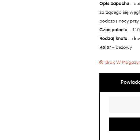
Opis zapachu
– au
żarzącego się węgla
podczas nocy przy 
Czas palenia
– 110
Rodzaj knota
– dre
Kolor
– beżowy
Brak W Magazyn
Powiado