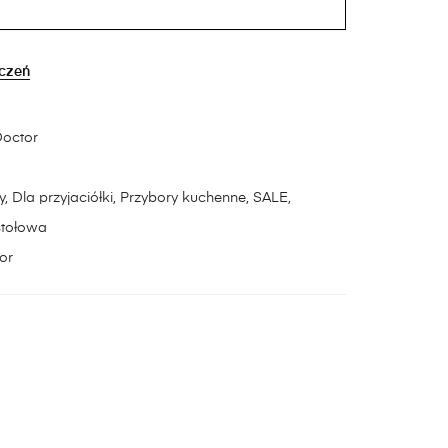
yczeń
octor
y
,
Dla przyjaciółki
,
Przybory kuchenne
,
SALE
,
stołowa
or