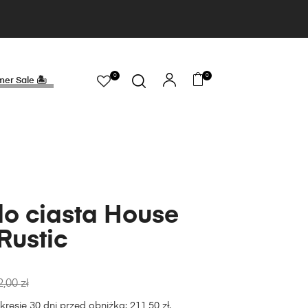
0
0
er Sale 🏝
do ciasta House
Rustic
2,00
zł
kresie 30 dni przed obniżką:
211,50
zł
.