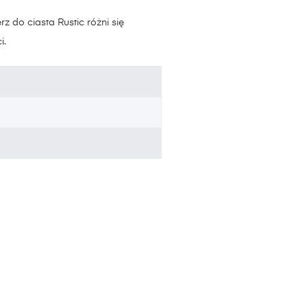
z do ciasta Rustic różni się
i.