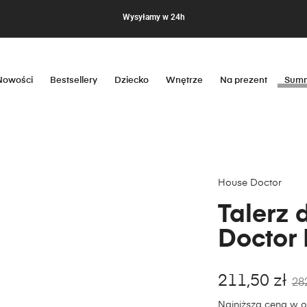
Wysyłamy w 24h
Nowości
Bestsellery
Dziecko
Wnętrze
Na prezent
Summ
House Doctor
Talerz 
Doctor 
211,50
zł
28
Najniższa cena w o