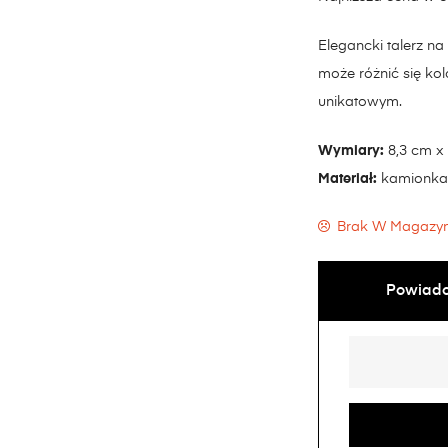
Elegancki talerz na
może różnić się kol
unikatowym.
Wymiary:
8,3 cm x
Materiał:
kamionka
Brak W Magazyn
Powiado