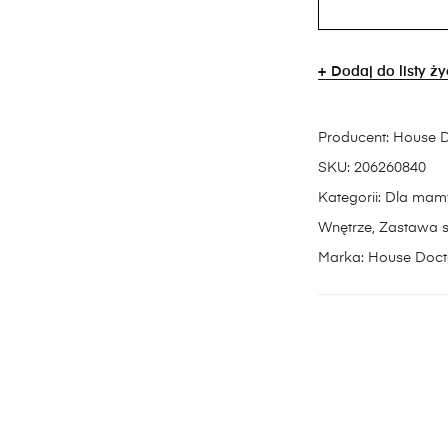
Dodaj do listy ż
Producent:
House D
SKU:
206260840
Kategorii:
Dla mam
Wnętrze
,
Zastawa 
Marka:
House Doct