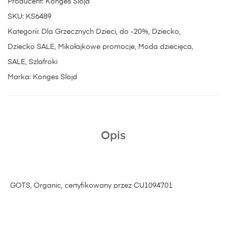
Producent:
Konges Slojd
SKU:
KS6489
Kategorii:
Dla Grzecznych Dzieci
,
do -20%
,
Dziecko
,
Dziecko SALE
,
Mikołajkowe promocje
,
Moda dziecięca
,
SALE
,
Szlafroki
Marka:
Konges Slojd
Opis
GOTS, Organic, certyfikowany przez CU1094701