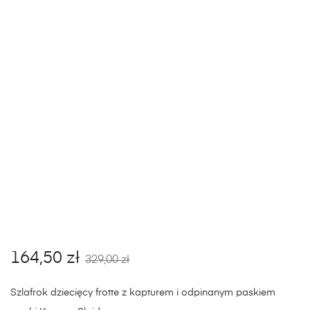
164,50
zł
329,00
zł
Szlafrok dziecięcy frotte z kapturem i odpinanym paskiem