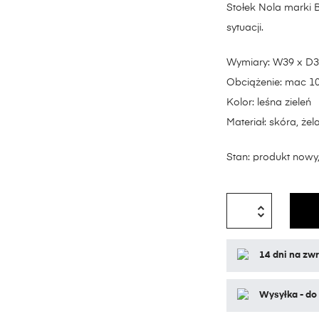
Stołek Nola marki 
sytuacji.
Wymiary: W39 x D3
Obciążenie: mac 1
Kolor: leśna zieleń
Materiał: skóra, ż
Stan: produkt now
14 dni na zwr
Wysyłka - do