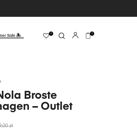
0
0
er Sale 🏝
n
Nola Broste
agen – Outlet
9,00
zł