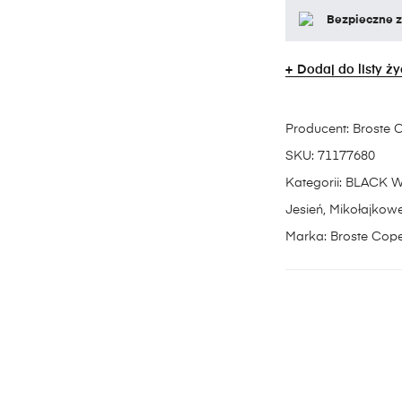
Bezpieczne 
Dodaj do listy ż
Producent:
Broste 
SKU:
71177680
Kategorii:
BLACK 
Jesień
,
Mikołajkow
Marka:
Broste Cop