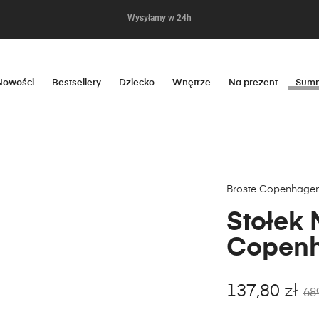
Wygodne i bezpieczne płatności
Wysyłamy w 24h
Nowości
Bestsellery
Dziecko
Wnętrze
Na prezent
Summ
Broste Copenhage
Stołek 
Copenh
137,80
zł
68