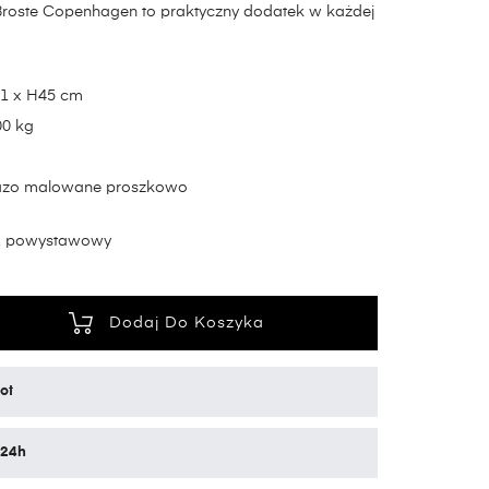
Broste Copenhagen to praktyczny dodatek w każdej
1 x H45 cm
00 kg
elazo malowane proszkowo
y, powystawowy
Dodaj Do Koszyka
ot
 24h