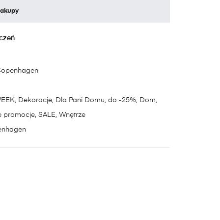
zakupy
yczeń
Copenhagen
WEEK
,
Dekoracje
,
Dla Pani Domu
,
do -25%
,
Dom
,
e promocje
,
SALE
,
Wnętrze
enhagen