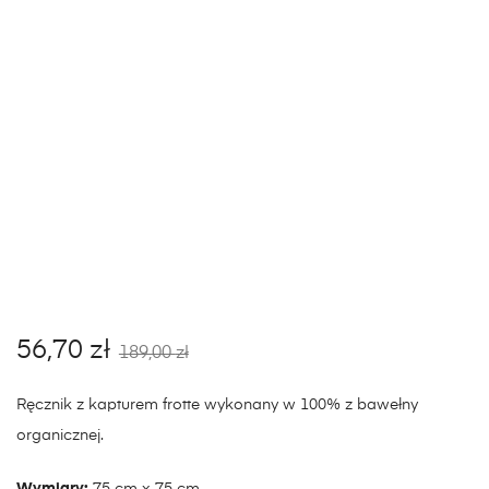
56,70
zł
189,00
zł
Ręcznik z kapturem frotte wykonany w 100% z bawełny
organicznej.
Wymiary:
75 cm x 75 cm