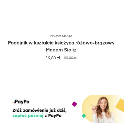
DODAJ
DO
MADAM STOLTZ
KOSZYKA
Podajnik w kształcie księżyca różowo-brązowy
Madam Stoltz
19,80
zł
99,00
zł