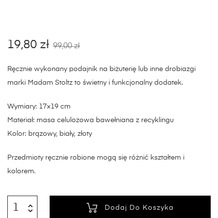
19,80
zł
99,00
zł
Ręcznie wykonany podajnik na biżuterię lub inne drobiazgi
marki Madam Stoltz to świetny i funkcjonalny dodatek.
Wymiary: 17×19 cm
Materiał: masa celulozowa bawełniana z recyklingu
Kolor: brązowy, biały, złoty
Przedmioty ręcznie robione mogą się różnić kształtem i
kolorem.
Dodaj Do Koszyka