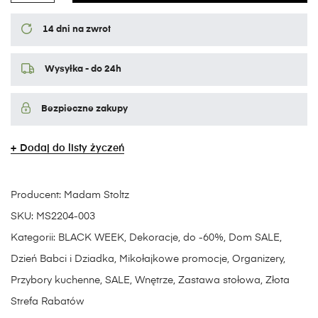
14 dni na zwrot
Wysyłka - do 24h
Bezpieczne zakupy
Dodaj do listy życzeń
Producent:
Madam Stoltz
SKU:
MS2204-003
Kategorii:
BLACK WEEK
,
Dekoracje
,
do -60%
,
Dom SALE
,
Dzień Babci i Dziadka
,
Mikołajkowe promocje
,
Organizery
,
Przybory kuchenne
,
SALE
,
Wnętrze
,
Zastawa stołowa
,
Złota
Strefa Rabatów