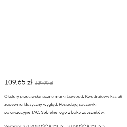
109,65
zł
129,00
zł
Okulary przeciwsłoneczne marki Liewood. Kwadratowy kształt
zapewnia klasyczny wygląd. Posiadają soczewki
polaryzacyjne TAC. Subtelne logo z boku zauszników.
Wymiary: SZEROKOŚĆ (CM) 12; DŁUGOŚĆ (CM) 12,5