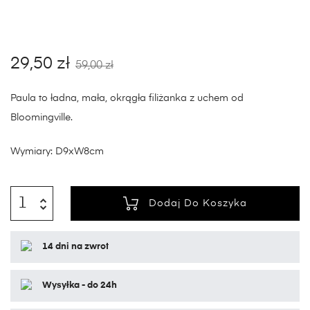
29,50
zł
59,00
zł
Paula to ładna, mała, okrągła filiżanka z uchem od
Bloomingville.
Wymiary: D9xW8cm
Dodaj Do Koszyka
14 dni na zwrot
Wysyłka - do 24h