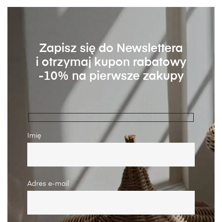
Zapisz się do Newslettera
i otrzymaj kupon rabatowy
-10% na pierwsze zakupy
Imię
Adres e-mail