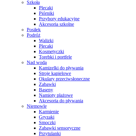
Szkoła
Plecaki
Piórniki
Przybory edukacyjne
Akcesoria szkolne
Posiłek
Podróż
Walizki
Plecaki
Kosmetyczki
Torebki i portfele
Nad wodą
Kamizelki do pływania
Stroje kąpielowe
Okulary przeciwsłoneczne
Zabawki
Baseny
Namioty plażowe
Akcesoria do pływania
Niemowlę
Karmienie
Gryzaki
Smoczki
Zabawki sensoryczne
Przytulanki