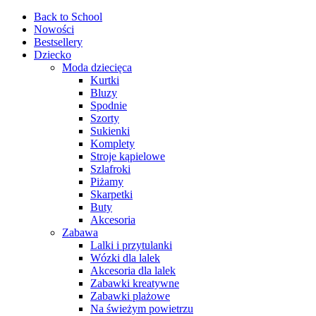
Back to School
Nowości
Bestsellery
Dziecko
Moda dziecięca
Kurtki
Bluzy
Spodnie
Szorty
Sukienki
Komplety
Stroje kąpielowe
Szlafroki
Piżamy
Skarpetki
Buty
Akcesoria
Zabawa
Lalki i przytulanki
Wózki dla lalek
Akcesoria dla lalek
Zabawki kreatywne
Zabawki plażowe
Na świeżym powietrzu