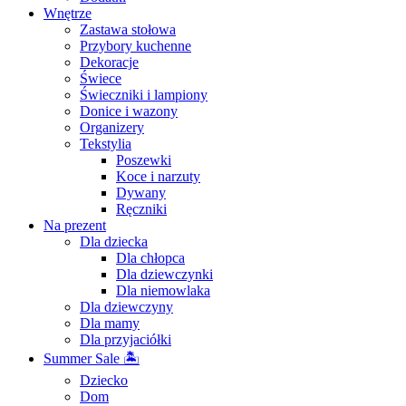
Wnętrze
Zastawa stołowa
Przybory kuchenne
Dekoracje
Świece
Świeczniki i lampiony
Donice i wazony
Organizery
Tekstylia
Poszewki
Koce i narzuty
Dywany
Ręczniki
Na prezent
Dla dziecka
Dla chłopca
Dla dziewczynki
Dla niemowlaka
Dla dziewczyny
Dla mamy
Dla przyjaciółki
Summer Sale 🏝
Dziecko
Dom