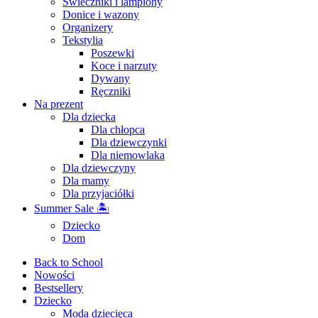
Świeczniki i lampiony
Donice i wazony
Organizery
Tekstylia
Poszewki
Koce i narzuty
Dywany
Ręczniki
Na prezent
Dla dziecka
Dla chłopca
Dla dziewczynki
Dla niemowlaka
Dla dziewczyny
Dla mamy
Dla przyjaciółki
Summer Sale 🏝
Dziecko
Dom
Back to School
Nowości
Bestsellery
Dziecko
Moda dziecięca