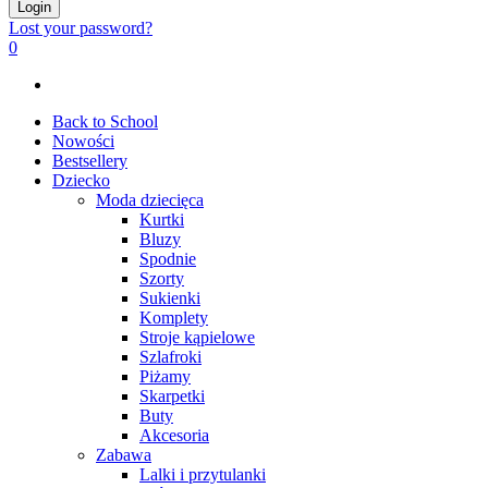
Login
Lost your password?
0
Back to School
Nowości
Bestsellery
Dziecko
Moda dziecięca
Kurtki
Bluzy
Spodnie
Szorty
Sukienki
Komplety
Stroje kąpielowe
Szlafroki
Piżamy
Skarpetki
Buty
Akcesoria
Zabawa
Lalki i przytulanki