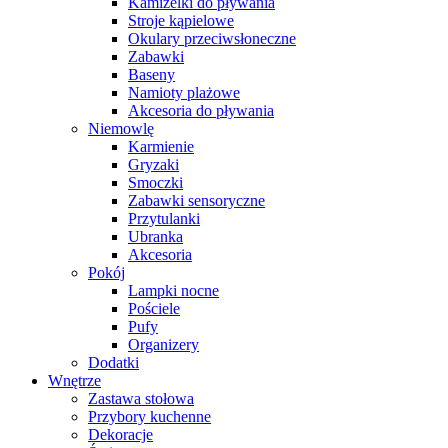
Kamizelki do pływania
Stroje kąpielowe
Okulary przeciwsłoneczne
Zabawki
Baseny
Namioty plażowe
Akcesoria do pływania
Niemowlę
Karmienie
Gryzaki
Smoczki
Zabawki sensoryczne
Przytulanki
Ubranka
Akcesoria
Pokój
Lampki nocne
Pościele
Pufy
Organizery
Dodatki
Wnętrze
Zastawa stołowa
Przybory kuchenne
Dekoracje