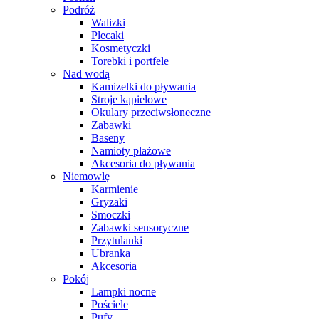
Podróż
Walizki
Plecaki
Kosmetyczki
Torebki i portfele
Nad wodą
Kamizelki do pływania
Stroje kąpielowe
Okulary przeciwsłoneczne
Zabawki
Baseny
Namioty plażowe
Akcesoria do pływania
Niemowlę
Karmienie
Gryzaki
Smoczki
Zabawki sensoryczne
Przytulanki
Ubranka
Akcesoria
Pokój
Lampki nocne
Pościele
Pufy