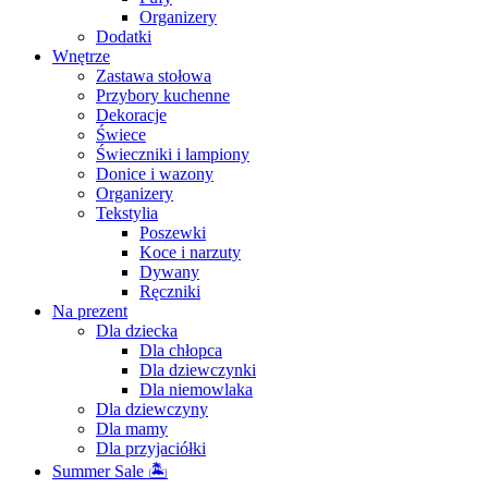
Organizery
Dodatki
Wnętrze
Zastawa stołowa
Przybory kuchenne
Dekoracje
Świece
Świeczniki i lampiony
Donice i wazony
Organizery
Tekstylia
Poszewki
Koce i narzuty
Dywany
Ręczniki
Na prezent
Dla dziecka
Dla chłopca
Dla dziewczynki
Dla niemowlaka
Dla dziewczyny
Dla mamy
Dla przyjaciółki
Summer Sale 🏝