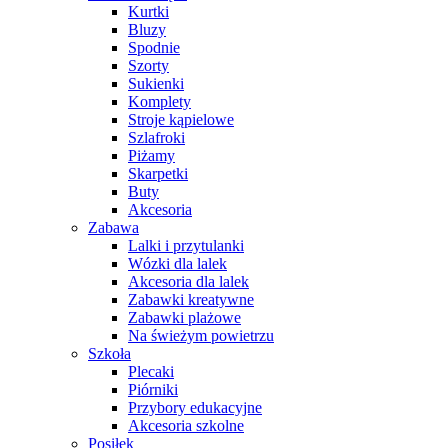
Kurtki
Bluzy
Spodnie
Szorty
Sukienki
Komplety
Stroje kąpielowe
Szlafroki
Piżamy
Skarpetki
Buty
Akcesoria
Zabawa
Lalki i przytulanki
Wózki dla lalek
Akcesoria dla lalek
Zabawki kreatywne
Zabawki plażowe
Na świeżym powietrzu
Szkoła
Plecaki
Piórniki
Przybory edukacyjne
Akcesoria szkolne
Posiłek