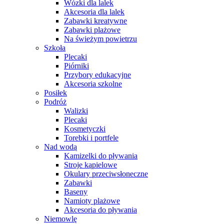
Wózki dla lalek
Akcesoria dla lalek
Zabawki kreatywne
Zabawki plażowe
Na świeżym powietrzu
Szkoła
Plecaki
Piórniki
Przybory edukacyjne
Akcesoria szkolne
Posiłek
Podróż
Walizki
Plecaki
Kosmetyczki
Torebki i portfele
Nad wodą
Kamizelki do pływania
Stroje kąpielowe
Okulary przeciwsłoneczne
Zabawki
Baseny
Namioty plażowe
Akcesoria do pływania
Niemowlę