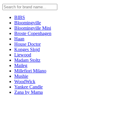
BIBS
Bloomingville
Bloomingville Mini
Broste Copenhagen
Haan
House Doctor
Konges Slojd
Liewood
Madam Stoltz
Maileg
Millefiori Milano
Mushie
WoodWick
Yankee Candle
Zana by Mama