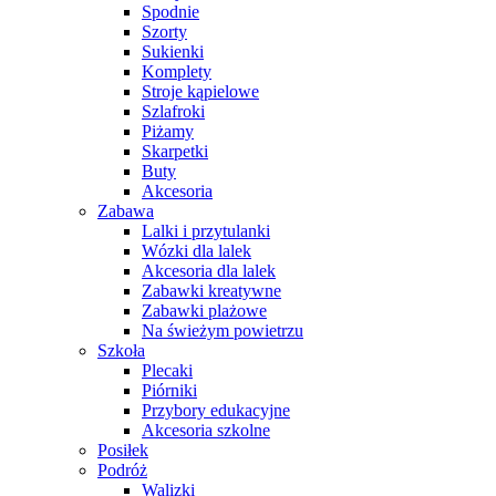
Spodnie
Szorty
Sukienki
Komplety
Stroje kąpielowe
Szlafroki
Piżamy
Skarpetki
Buty
Akcesoria
Zabawa
Lalki i przytulanki
Wózki dla lalek
Akcesoria dla lalek
Zabawki kreatywne
Zabawki plażowe
Na świeżym powietrzu
Szkoła
Plecaki
Piórniki
Przybory edukacyjne
Akcesoria szkolne
Posiłek
Podróż
Walizki