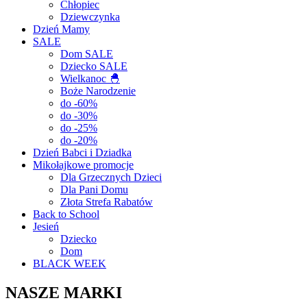
Chłopiec
Dziewczynka
Dzień Mamy
SALE
Dom SALE
Dziecko SALE
Wielkanoc 🐣
Boże Narodzenie
do -60%
do -30%
do -25%
do -20%
Dzień Babci i Dziadka
Mikołajkowe promocje
Dla Grzecznych Dzieci
Dla Pani Domu
Złota Strefa Rabatów
Back to School
Jesień
Dziecko
Dom
BLACK WEEK
NASZE MARKI