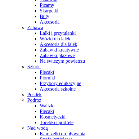
Piżamy
Skarpetki
Buty
Akcesoria
Zabawa
Lalki i przytulanki
Wózki dla lalek
Akcesoria dla lalek
Zabawki kreatywne
Zabawki plażowe
Na świeżym powietrzu
Szkoła
Plecaki
Piórniki
Przybory edukacyjne
Akcesoria szkolne
Posiłek
Podróż
Walizki
Plecaki
Kosmetyczki
Torebki i portfele
Nad wodą
Kamizelki do pływania