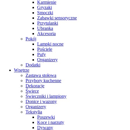
Karmienie
Gryzaki
Smoczki
Zabawki sensoryczne
Przytulanki
Ubranka
Akcesoria
Pokój
Lampki nocne
Pościele
Pufy
Organizery
Dodatki
Wnętrze
Zastawa stołowa
Przybory kuchenne
Dekoracje
Świece
Świeczniki i lampiony
Donice i wazony
Organizery
Tekstylia
Poszewki
Koce i narzuty
Dywany