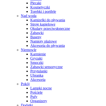
Plecaki
Kosmetyczki
Torebki i portfele
Nad wodą
Kamizelki do pływania
Stroje kąpielowe
Okulary przeciwsłoneczne
Zabawki
Baseny
Namioty plażowe
Akcesoria do pływania
Niemowlę
Karmienie
Gryzaki
Smoczki
Zabawki sensoryczne
Przytulanki
Ubranka
Akcesoria
Pokój
Lampki nocne
Pościele
Pufy
Organizery
Dodatki