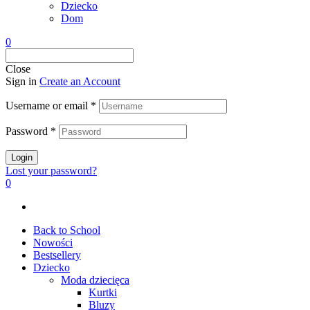
Dziecko
Dom
0
Close
Sign in
Create an Account
Username or email
*
Password
*
Login
Lost your password?
0
Back to School
Nowości
Bestsellery
Dziecko
Moda dziecięca
Kurtki
Bluzy