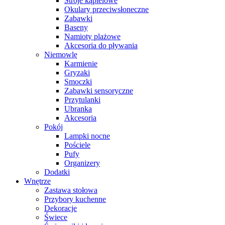
Stroje kąpielowe
Okulary przeciwsłoneczne
Zabawki
Baseny
Namioty plażowe
Akcesoria do pływania
Niemowlę
Karmienie
Gryzaki
Smoczki
Zabawki sensoryczne
Przytulanki
Ubranka
Akcesoria
Pokój
Lampki nocne
Pościele
Pufy
Organizery
Dodatki
Wnętrze
Zastawa stołowa
Przybory kuchenne
Dekoracje
Świece