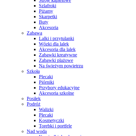
Stroje kąpielowe
Szlafroki
Piżamy
Skarpetki
Buty
Akcesoria
Zabawa
Lalki i przytulanki
Wózki dla lalek
Akcesoria dla lalek
Zabawki kreatywne
Zabawki plażowe
Na świeżym powietrzu
Szkoła
Plecaki
Piórniki
Przybory edukacyjne
Akcesoria szkolne
Posiłek
Podróż
Walizki
Plecaki
Kosmetyczki
Torebki i portfele
Nad wodą