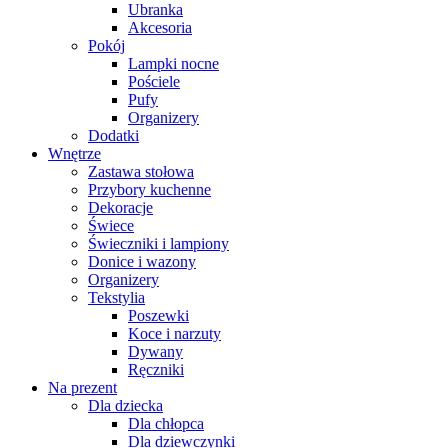
Ubranka
Akcesoria
Pokój
Lampki nocne
Pościele
Pufy
Organizery
Dodatki
Wnętrze
Zastawa stołowa
Przybory kuchenne
Dekoracje
Świece
Świeczniki i lampiony
Donice i wazony
Organizery
Tekstylia
Poszewki
Koce i narzuty
Dywany
Ręczniki
Na prezent
Dla dziecka
Dla chłopca
Dla dziewczynki