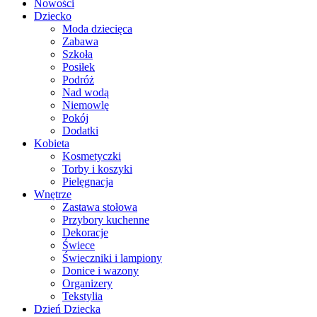
Nowości
Dziecko
Moda dziecięca
Zabawa
Szkoła
Posiłek
Podróż
Nad wodą
Niemowlę
Pokój
Dodatki
Kobieta
Kosmetyczki
Torby i koszyki
Pielęgnacja
Wnętrze
Zastawa stołowa
Przybory kuchenne
Dekoracje
Świece
Świeczniki i lampiony
Donice i wazony
Organizery
Tekstylia
Dzień Dziecka